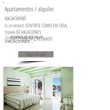
Apartamentos / alquiler
vacacional
SENTIRSE COMO EN CASA,
ELLOS MISMOS
DE VACACIONES
TODAVÍA
"... PORQUE ES SUS
COMPLETAMENTE
RELAJADO
Y
VACACIONES ..."
haga clic aquí