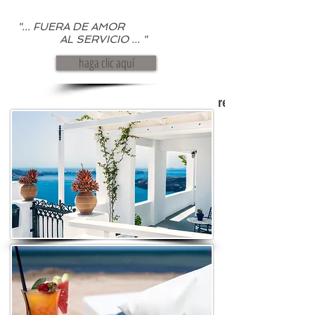
"... FUERA DE AMOR
AL SERVICIO ... "
haga clic aquí
regresar